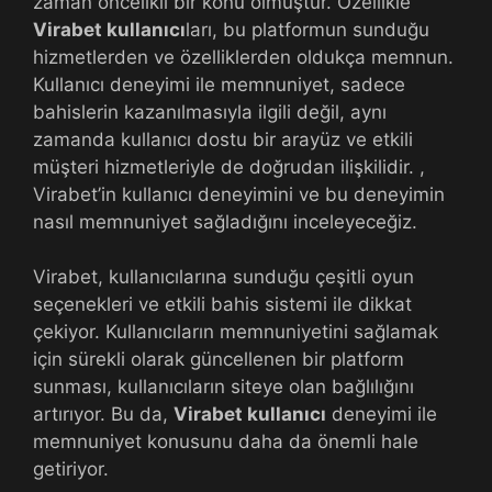
zaman öncelikli bir konu olmuştur. Özellikle
Virabet kullanıcı
ları, bu platformun sunduğu
hizmetlerden ve özelliklerden oldukça memnun.
Kullanıcı deneyimi ile memnuniyet, sadece
bahislerin kazanılmasıyla ilgili değil, aynı
zamanda kullanıcı dostu bir arayüz ve etkili
müşteri hizmetleriyle de doğrudan ilişkilidir. ,
Virabet’in kullanıcı deneyimini ve bu deneyimin
nasıl memnuniyet sağladığını inceleyeceğiz.
Virabet, kullanıcılarına sunduğu çeşitli oyun
seçenekleri ve etkili bahis sistemi ile dikkat
çekiyor. Kullanıcıların memnuniyetini sağlamak
için sürekli olarak güncellenen bir platform
sunması, kullanıcıların siteye olan bağlılığını
artırıyor. Bu da,
Virabet kullanıcı
deneyimi ile
memnuniyet konusunu daha da önemli hale
getiriyor.