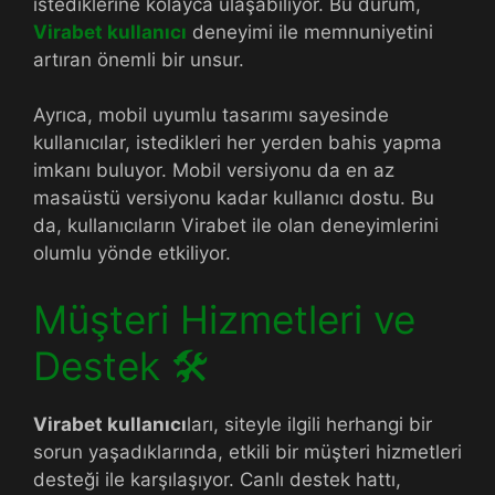
istediklerine kolayca ulaşabiliyor. Bu durum,
Virabet kullanıcı
deneyimi ile memnuniyetini
artıran önemli bir unsur.
Ayrıca, mobil uyumlu tasarımı sayesinde
kullanıcılar, istedikleri her yerden bahis yapma
imkanı buluyor. Mobil versiyonu da en az
masaüstü versiyonu kadar kullanıcı dostu. Bu
da, kullanıcıların Virabet ile olan deneyimlerini
olumlu yönde etkiliyor.
Müşteri Hizmetleri ve
Destek 🛠️
Virabet kullanıcı
ları, siteyle ilgili herhangi bir
sorun yaşadıklarında, etkili bir müşteri hizmetleri
desteği ile karşılaşıyor. Canlı destek hattı,