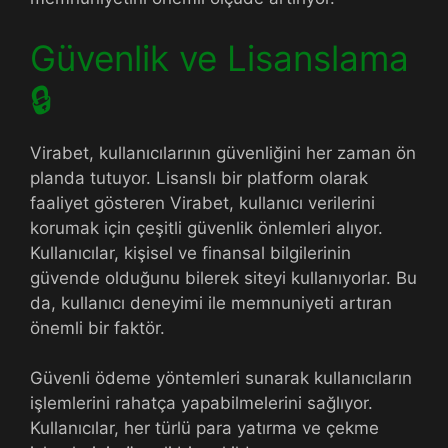
Güvenlik ve Lisanslama
🔒
Virabet, kullanıcılarının güvenliğini her zaman ön
planda tutuyor. Lisanslı bir platform olarak
faaliyet gösteren Virabet, kullanıcı verilerini
korumak için çeşitli güvenlik önlemleri alıyor.
Kullanıcılar, kişisel ve finansal bilgilerinin
güvende olduğunu bilerek siteyi kullanıyorlar. Bu
da, kullanıcı deneyimi ile memnuniyeti artıran
önemli bir faktör.
Güvenli ödeme yöntemleri sunarak kullanıcıların
işlemlerini rahatça yapabilmelerini sağlıyor.
Kullanıcılar, her türlü para yatırma ve çekme