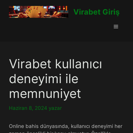
İçeriğe
Virabet Giriş
atla
Menü
Virabet kullanıcı
deneyimi ile
memnuniyet
Haziran 8, 2024
yazar
Online bahis dünyasında, kullanıcı deneyimi her