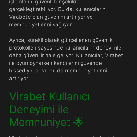
işlemlerini güvenli bir şekilde
gerçekleştirebiliyor. Bu da, kullanıcıların
Virabet’e olan güvenini artırıyor ve
memnuniyetlerini sağlıyor.
Ayrıca, sürekli olarak güncellenen güvenlik
protokolleri sayesinde kullanıcıların deneyimleri
daha güvenilir hale geliyor. Kullanıcılar, Virabet
ile oyun oynarken kendilerini güvende
hissediyorlar ve bu da memnuniyetlerini
artırıyor.
Virabet Kullanıcı
Deneyimi ile
Memnuniyet 🌟