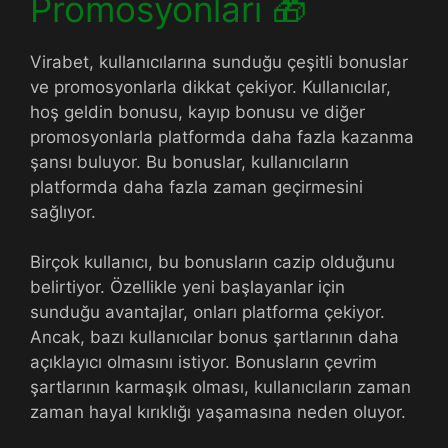
Promosyonları 🎁
Virabet, kullanıcılarına sunduğu çeşitli bonuslar
ve promosyonlarla dikkat çekiyor. Kullanıcılar,
hoş geldin bonusu, kayıp bonusu ve diğer
promosyonlarla platformda daha fazla kazanma
şansı buluyor. Bu bonuslar, kullanıcıların
platformda daha fazla zaman geçirmesini
sağlıyor.
Birçok kullanıcı, bu bonusların cazip olduğunu
belirtiyor. Özellikle yeni başlayanlar için
sunduğu avantajlar, onları platforma çekiyor.
Ancak, bazı kullanıcılar bonus şartlarının daha
açıklayıcı olmasını istiyor. Bonusların çevrim
şartlarının karmaşık olması, kullanıcıların zaman
zaman hayal kırıklığı yaşamasına neden oluyor.