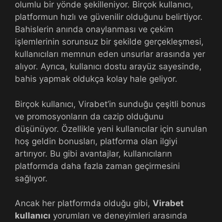
olumlu bir yönde şekilleniyor. Birçok kullanıcı,
platformun hızlı ve güvenilir olduğunu belirtiyor.
Bahislerin anında onaylanması ve çekim
işlemlerinin sorunsuz bir şekilde gerçekleşmesi,
kullanıcıları memnun eden unsurlar arasında yer
alıyor. Ayrıca, kullanıcı dostu arayüz sayesinde,
bahis yapmak oldukça kolay hale geliyor.
Birçok kullanıcı, Virabet’in sunduğu çeşitli bonus
ve promosyonların da cazip olduğunu
düşünüyor. Özellikle yeni kullanıcılar için sunulan
hoş geldin bonusları, platforma olan ilgiyi
artırıyor. Bu gibi avantajlar, kullanıcıların
platformda daha fazla zaman geçirmesini
sağlıyor.
Ancak her platformda olduğu gibi,
Virabet
kullanıcı
yorumları ve deneyimleri arasında