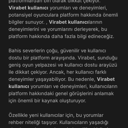
platformlardan biri olarak dikkat çekiyor.
Virabet kullanıcı
yorumları ve deneyimleri,
potansiyel oyunculara platform hakkında önemli
bilgiler sunuyor. ,
Virabet kullanıcı
larının
deneyimlerini ve yorumlarını derleyerek, bu
platform hakkında daha fazla bilgi edineceğiz.
Bahis severlerin çoğu, güvenilir ve kullanıcı
dostu bir platform arayışında. Virabet, sunduğu
geniş oyun yelpazesi ve kullanıcı dostu arayüzü
ile dikkat çekiyor. Ancak, her kullanıcı farklı
deneyimler yaşayabiliyor. Bu nedenle,
Virabet
kullanıcı
yorumları ve deneyimleri, kullanıcıların
platform hakkındaki genel görüşlerini anlamak
için önemli bir kaynak oluşturuyor.
Özellikle yeni kullanıcılar için, bu yorumlar
rehber niteliği taşıyor. Kullanıcıların yaşadığı