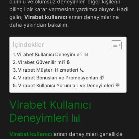
olumlu ve olumsuz deneyimler, diğer kişilerin
bilinçli bir karar vermesine yardımcı oluyor. Hadi
gelin,
Virabet kullanıcı
larının deneyimlerine
daha yakından bakalım.
İçindekiler
Virabet Kullanıcı Deneyimleri 📊
Virabet Güvenilir mi? 🔒
Virabet Müşteri Hizmetleri 📞
Virabet Bonusları ve Promosyonları 🎁
Virabet Kullanıcı Yorumları ve Deneyimleri 💬
Virabet Kullanıcı
Deneyimleri 📊
Virabet kullanıcı
larının deneyimleri genellikle