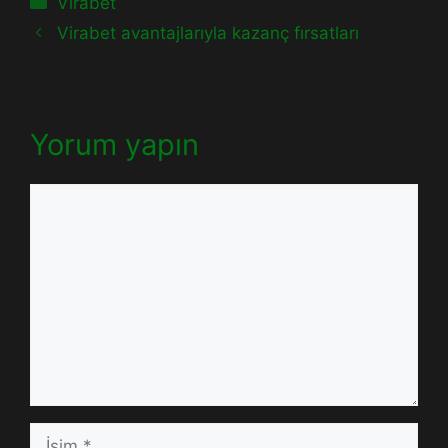
Virabet
Virabet avantajlarıyla kazanç fırsatları
Yorum yapın
Yorum
İsim