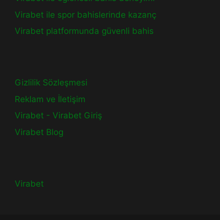
Virabet ile spor bahislerinde kazanç
Virabet platformunda güvenli bahis
Gizlilik Sözleşmesi
Reklam ve İletişim
Virabet - Virabet Giriş
Virabet Blog
Virabet