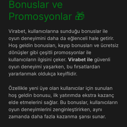
Bonuslar ve
Promosyonlar 🎁
Virabet, kullanıcılarına sunduğu bonuslar ile
oyun deneyimini daha da eğlenceli hale getirir.
Hoş geldin bonusları, kayıp bonusları ve ücretsiz
dönüşler gibi çeşitli promosyonlar ile
kullanıcıların ilgisini çeker.
Virabet ile
güvenli
oyun deneyimi yaşarken, bu fırsatlardan
yararlanmak oldukça keyiflidir.
Özellikle yeni üye olan kullanıcılar için sunulan
hoş geldin bonusu, ilk yatırımda ekstra kazanç
elde etmelerini sağlar. Bu bonuslar, kullanıcıların
oyun deneyimlerini zenginleştirirken, aynı
zamanda daha fazla kazanma şansı sunar.