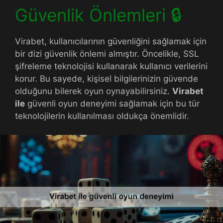
Güvenlik Önlemleri 🔒
Virabet, kullanıcılarının güvenliğini sağlamak için
bir dizi güvenlik önlemi almıştır. Öncelikle, SSL
şifreleme teknolojisi kullanarak kullanıcı verilerini
korur. Bu sayede, kişisel bilgilerinizin güvende
olduğunu bilerek oyun oynayabilirsiniz.
Virabet
ile
güvenli oyun deneyimi sağlamak için bu tür
teknolojilerin kullanılması oldukça önemlidir.