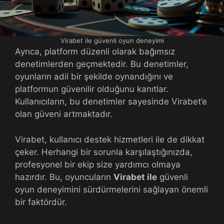
Virabet ile güvenli oyun deneyimi
Ayrıca, platform düzenli olarak bağımsız
denetimlerden geçmektedir. Bu denetimler,
oyunların adil bir şekilde oynandığını ve
platformun güvenilir olduğunu kanıtlar.
Kullanıcıların, bu denetimler sayesinde Virabet’e
olan güveni artmaktadır.
Virabet, kullanıcı destek hizmetleri ile de dikkat
çeker. Herhangi bir sorunla karşılaştığınızda,
profesyonel bir ekip size yardımcı olmaya
hazırdır. Bu, oyuncuların
Virabet ile
güvenli
oyun deneyimini sürdürmelerini sağlayan önemli
bir faktördür.