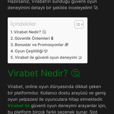
Hazırsanız, Virabet’in sunduğu güvenli oyun
deneyimini detaylı bir şekilde inceleyelim! 🚀
İçindekiler
Virabet Nedir? 🤔
Güvenlik Önlemleri 🔒
Bonuslar ve Promosyonlar 🎁
Oyun Çeşitliliği 🎲
Virabet ile güvenli oyun deneyimi 🤝
Virabet Nedir? 🤔
Virabet, online oyun dünyasında dikkat çeken
bir platformdur. Kullanıcı dostu arayüzü ve geniş
oyun yelpazesi ile oyunculara hitap etmektedir.
Virabet ile
güvenli oyun deneyimi arayanlar için,
bu platform birçok farklı seçenek sunar. Slot