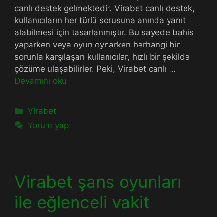
canlı destek gelmektedir. Virabet canlı destek,
kullanıcıların her türlü sorusuna anında yanıt
alabilmesi için tasarlanmıştır. Bu sayede bahis
yaparken veya oyun oynarken herhangi bir
sorunla karşılaşan kullanıcılar, hızlı bir şekilde
çözüme ulaşabilirler. Peki, Virabet canlı …
Devamını oku
Kategoriler
Virabet
Yorum yap
Virabet şans oyunları
ile eğlenceli vakit