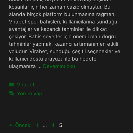
koşanlar için her zaman cazip olmuştur. Bu
alanda birçok platform bulunmasına rağmen,
Virabet spor bahisleri, kullanıcılarına sunduğu
avantajlar ve kazançlı tahminler ile dikkat
çekiyor. Bahis severler için önemli olan doğru
tahminler yapmak, kazancı artırmanın en etkili
yoludur. Virabet, sunduğu çeşitli seçenekler ve
kullanıcı dostu arayüzü ile bu hedefe
ulaşmanıza …
Devamını oku
Kategoriler
Virabet
Yorum yap
Sayfa
Sayfa
Sayfa
←
Önceki
1
…
4
5