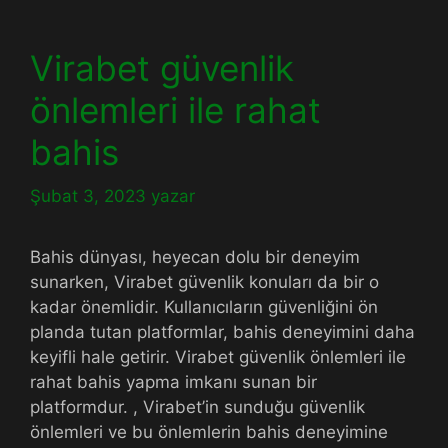
Virabet güvenlik
önlemleri ile rahat
bahis
Şubat 3, 2023
yazar
Bahis dünyası, heyecan dolu bir deneyim
sunarken, Virabet güvenlik konuları da bir o
kadar önemlidir. Kullanıcıların güvenliğini ön
planda tutan platformlar, bahis deneyimini daha
keyifli hale getirir. Virabet güvenlik önlemleri ile
rahat bahis yapma imkanı sunan bir
platformdur. , Virabet’in sunduğu güvenlik
önlemleri ve bu önlemlerin bahis deneyimine