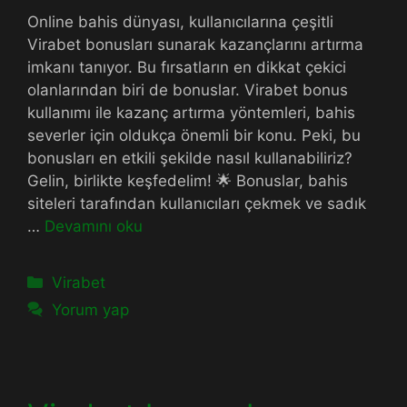
Online bahis dünyası, kullanıcılarına çeşitli
Virabet bonusları sunarak kazançlarını artırma
imkanı tanıyor. Bu fırsatların en dikkat çekici
olanlarından biri de bonuslar. Virabet bonus
kullanımı ile kazanç artırma yöntemleri, bahis
severler için oldukça önemli bir konu. Peki, bu
bonusları en etkili şekilde nasıl kullanabiliriz?
Gelin, birlikte keşfedelim! 🌟 Bonuslar, bahis
siteleri tarafından kullanıcıları çekmek ve sadık
…
Devamını oku
Kategoriler
Virabet
Yorum yap