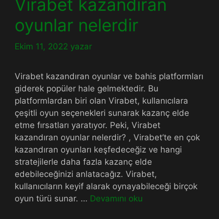
Virabet kazandıran
oyunlar nelerdir
Ekim 11, 2022
yazar
Virabet kazandıran oyunlar ve bahis platformları
giderek popüler hale gelmektedir. Bu
platformlardan biri olan Virabet, kullanıcılara
çeşitli oyun seçenekleri sunarak kazanç elde
etme fırsatları yaratıyor. Peki, Virabet
kazandıran oyunlar nelerdir? , Virabet’te en çok
kazandıran oyunları keşfedeceğiz ve hangi
stratejilerle daha fazla kazanç elde
edebileceğinizi anlatacağız. Virabet,
kullanıcıların keyif alarak oynayabileceği birçok
oyun türü sunar. …
Devamını oku