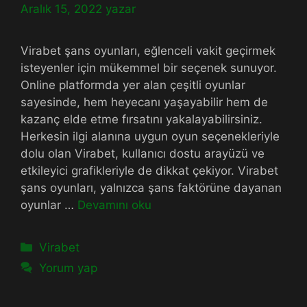
Aralık 15, 2022
yazar
Virabet şans oyunları, eğlenceli vakit geçirmek
isteyenler için mükemmel bir seçenek sunuyor.
Online platformda yer alan çeşitli oyunlar
sayesinde, hem heyecanı yaşayabilir hem de
kazanç elde etme fırsatını yakalayabilirsiniz.
Herkesin ilgi alanına uygun oyun seçenekleriyle
dolu olan Virabet, kullanıcı dostu arayüzü ve
etkileyici grafikleriyle de dikkat çekiyor. Virabet
şans oyunları, yalnızca şans faktörüne dayanan
oyunlar …
Devamını oku
Kategoriler
Virabet
Yorum yap